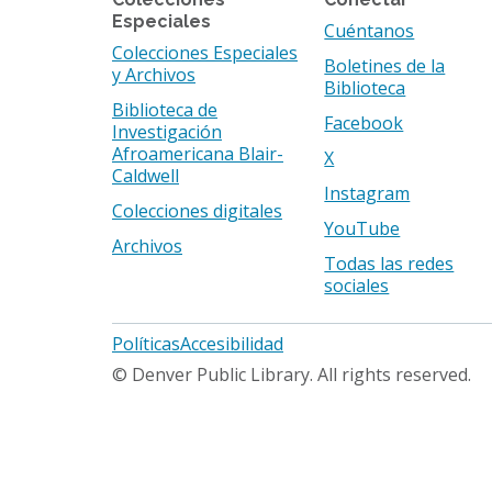
Especiales
Cuéntanos
Colecciones Especiales
Boletines de la
y Archivos
Biblioteca
Biblioteca de
Facebook
Investigación
Afroamericana Blair-
X
Caldwell
Instagram
Colecciones digitales
YouTube
Archivos
Todas las redes
sociales
Footer
Políticas
Accesibilidad
menu
© Denver Public Library. All rights reserved.