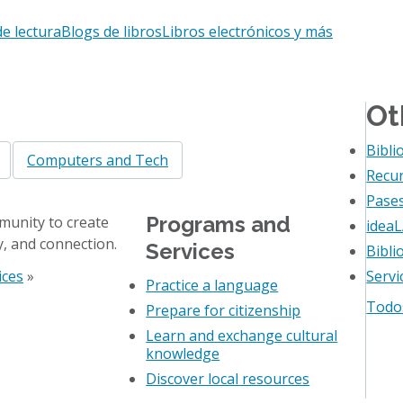
de lectura
Blogs de libros
Libros electrónicos y más
Ot
Bibli
Computers and Tech
Recur
Pases
Programs and
munity to create
idea
y, and connection.
Services
Bibli
ices
»
Servi
Practice a language
Todos
Prepare for citizenship
Learn and exchange cultural
knowledge
Discover local resources