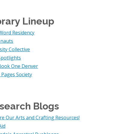
brary Lineup
Word Residency
onauts
sity Collective
potlights
Book One Denver
t Pages Society
search Blogs
re Our Arts and Crafting Resources!
Aid