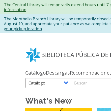
Pasar
The Central Library will temporarily extend hours until 7
information
.
al
contenido
The Montbello Branch Library will be temporarily closed
August 10, and appreciate your patience as we complete th
principal
your pickup location
.
BIBLIOTECA PÚBLICA DE
Catálogo
Descargas
Recomendacione
Primary
links
Search
Buscar
Options
What's New