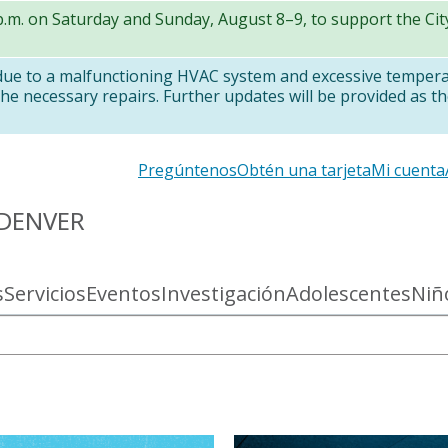
 p.m. on Saturday and Sunday, August 8–9, to support the Ci
 due to a malfunctioning HVAC system and excessive temper
e necessary repairs. Further updates will be provided as th
Secondary
Pregúntenos
Obtén una tarjeta
Mi cuenta
links
 DENVER
s
Servicios
Eventos
Investigación
Adolescentes
Niñ