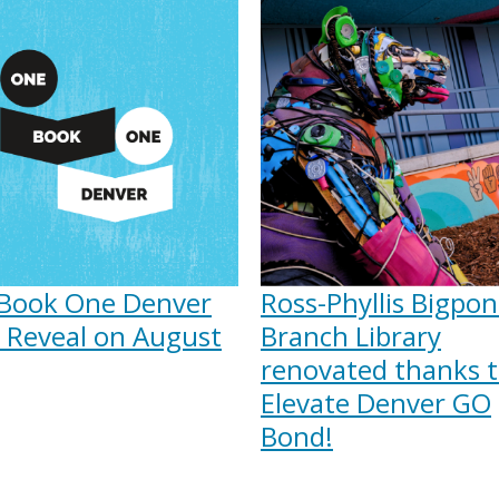
Book One Denver
Ross-Phyllis Bigpo
 Reveal on August
Branch Library
renovated thanks 
Elevate Denver GO
Bond!