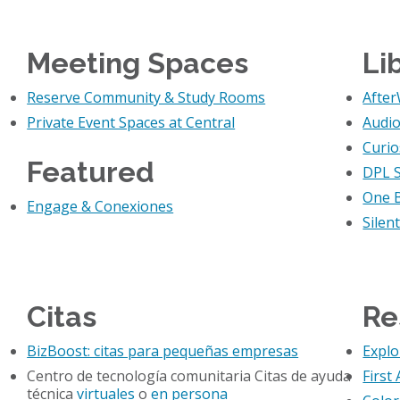
Meeting Spaces
Li
Reserve Community & Study Rooms
After
Private Event Spaces at Central
Audi
Curio
Featured
DPL S
One 
Engage & Conexiones
Silen
Citas
Re
BizBoost: citas para pequeñas empresas
Explo
Centro de tecnología comunitaria Citas de ayuda
First 
técnica
virtuales
o
en persona