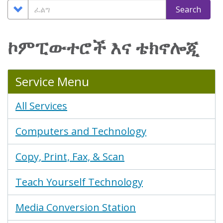
nav
Search
ፈልግ
Search
Options
ኮምፒውተሮች እና ቴክኖሎጂ
Service Menu
All Services
Computers and Technology
Copy, Print, Fax, & Scan
Teach Yourself Technology
Media Conversion Station