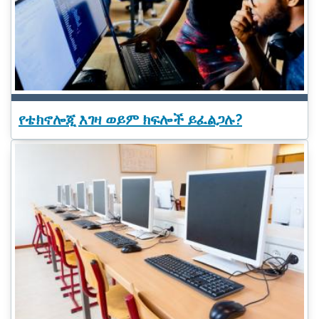
የቴክኖሎጂ እገዛ ወይም ክፍሎች ይፈልጋሉ?