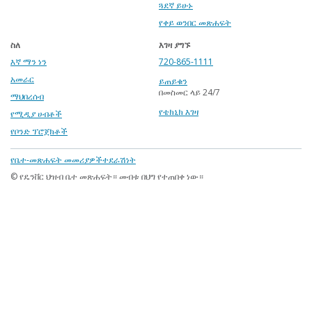
ጓደኛ ይሁኑ
የቀይ ወንበር መጽሐፍት
ስለ
እገዛ ያግኙ
እኛ ማን ነን
720-865-1111
አመራር
ይጠይቁን
በመስመር ላይ 24/7
ማህበረሰብ
የቴክኒክ እገዛ
የሚዲያ ሀብቶች
የቦንድ ፕሮጀክቶች
Footer
የቤተ-መጽሐፍት መመሪያዎች
ተደራሽነት
menu
© የዴንቨር ህዝብ ቤተ መጽሐፍት። መብቱ በህግ የተጠበቀ ነው።