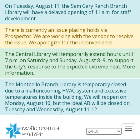
Skip
On Tuesday, August 11, the Sam Gary Ranch Branch
Library will have a delayed opening of 11 a.m. for staff
to
development.
main
There is currently an issue placing holds via
content
Prospector. We are working with the vendor to resolve
the issue. We apologize for the inconvenience.
The Central Library will temporarily extend hours until
7 p.m. on Saturday and Sunday, August 8–9, to support
the City's response to the expected extreme heat.
More
information
.
The Montbello Branch Library is temporarily closed
due to a malfunctioning HVAC system and excessive
temperatures inside the building. We will reopen on
Monday, August 10, but the ideaLAB will be closed on
Tuesday and Wednesday, August 11-12.
የዴንቨር ህዝብ ቤተ
Tog
መጻሕፍት