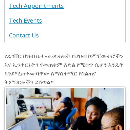
Tech Appointments
Tech Events
Contact Us
የዴንቨር ህዝብ ቤተ–መጽሐፍት የህዝብ ኮምፒውተሮችን
እና ኢንተርኔትን የመጠቀም እድል የሚሰጥ ሲሆን እንዴት
እንደሚጠቀሙባቸው ለማስተማር የስልጠና
ትምህርቶችን ይሰጣል።