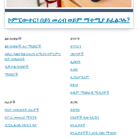
ኮምፒውተር፣ በይነ መረብ ወይም ማተሚያ ይፈልጋሉ?
ልዩ ስብስቦች
ይገናኙ
ልዩ ስብስቦች እና ማህደሮች
ይንገሩን
ብሌር-ካልድዌል አፍሪካ አሜሪካ የምርምር
ጋዜጣዎች
ቤተ-መጸሐፍት
ፌስቡክ
ዲጂታል ስብስቦች
ኤክስ
ማህደሮች
ኢንስታግራም
ዩቱብ
ሁሉም ማህበራዊ ሚዲያዎች
ስራዎች
ድጋፍ
የቤተ-መጽሐፍት ስራዎች
ይለግሱ
የሥራ መመሪያ ማግኘት
የጓደኞች ፋውንዴሽን
ዲፒኤል በሊንክዲን ላይ
በጎ ፈቃደኛ
በጎ ፈቃደኞችን ጮክ ብሎ ማንበብ